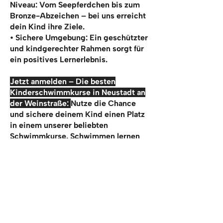
Niveau: Vom Seepferdchen bis zum
Bronze-Abzeichen – bei uns erreicht
dein Kind ihre Ziele.
• Sichere Umgebung: Ein geschützter
und kindgerechter Rahmen sorgt für
ein positives Lernerlebnis.
Jetzt anmelden – Die besten
Kinderschwimmkurse in Neustadt an
der Weinstraße:
Nutze die Chance
und sichere deinem Kind einen Platz
in einem unserer beliebten
Schwimmkurse. Schwimmen lernen
ist nicht nur wichtig, sondern macht
in unserer Schwimmschule in
Neustadt an der Weinstraße auch
jede Menge Spaß. Unsere Kurse sind
schnell ausgebucht! Melde dein Kind
noch heute an.