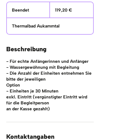
119,20
Euro
Beendet
B
119,20 €
e
e
Thermalbad Aukammtal
n
d
e
t
Beschreibung
- Für echte Anfängerinnen und Anfänger
- Wassergewöhnung mit Begleitung
- Die Anzahl der Einheiten entnehmen Sie
bitte der jeweiligen
Option
- Einheiten je 30 Minuten
exkl. Eintritt (vergünstigter Eintritt wird
für die Begleitperson
an der Kasse gezahlt)
Kontaktangaben