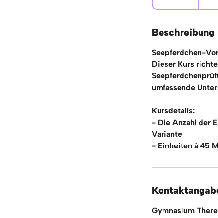
e
e
n
Beschreibung
d
Seepferdchen-Vor
e
Dieser Kurs richtet
t
Seepferdchenprüfu
umfassende Unter
Kursdetails:
- Die Anzahl der E
Variante
- Einheiten à 45 
Kontaktangab
Gymnasium Theres