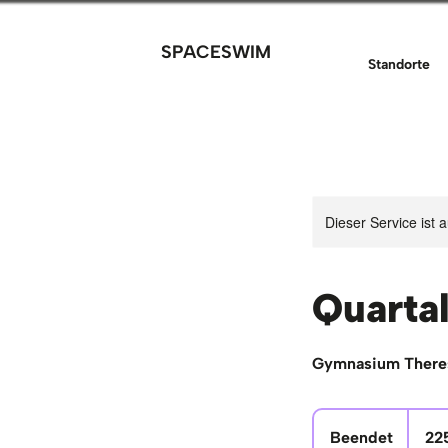
SPACESWIM
Standorte
Dieser Service ist 
Quarta
Gymnasium Theres
225
Euro
Beendet
B
22