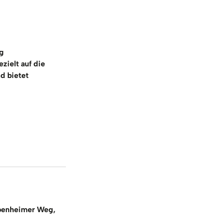
g
ezielt auf die
d bietet
benheimer Weg,