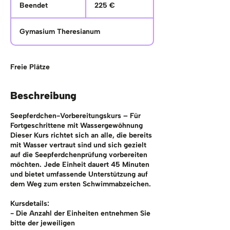
Euro
Beendet
B
225 €
e
e
Gymasium Theresianum
n
d
e
t
Freie Plätze
Beschreibung
Seepferdchen-Vorbereitungskurs – Für
Fortgeschrittene mit Wassergewöhnung
Dieser Kurs richtet sich an alle, die bereits
mit Wasser vertraut sind und sich gezielt
auf die Seepferdchenprüfung vorbereiten
möchten. Jede Einheit dauert 45 Minuten
und bietet umfassende Unterstützung auf
dem Weg zum ersten Schwimmabzeichen.
Kursdetails:
- Die Anzahl der Einheiten entnehmen Sie
bitte der jeweiligen