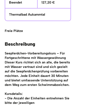
Euro
Beendet
B
127,20 €
e
e
Thermalbad Aukammtal
n
d
e
t
Freie Plätze
Beschreibung
Seepferdchen-Vorbereitungskurs – Für
Fortgeschrittene mit Wassergewöhnung
Dieser Kurs richtet sich an alle, die bereits
mit Wasser vertraut sind und sich gezielt
auf die Seepferdchenprüfung vorbereiten
möchten. Jede Einheit dauert 30 Minuten
und bietet umfassende Unterstützung auf
dem Weg zum ersten Schwimmabzeichen.
Kursdetails:
- Die Anzahl der Einheiten entnehmen Sie
bitte der jeweiligen