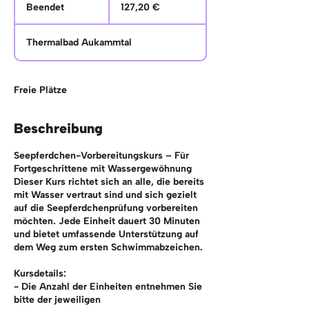
Euro
Beendet
B
127,20 €
e
e
Thermalbad Aukammtal
n
d
e
t
Freie Plätze
Beschreibung
Seepferdchen-Vorbereitungskurs – Für
Fortgeschrittene mit Wassergewöhnung
Dieser Kurs richtet sich an alle, die bereits
mit Wasser vertraut sind und sich gezielt
auf die Seepferdchenprüfung vorbereiten
möchten. Jede Einheit dauert 30 Minuten
und bietet umfassende Unterstützung auf
dem Weg zum ersten Schwimmabzeichen.
Kursdetails:
- Die Anzahl der Einheiten entnehmen Sie
bitte der jeweiligen