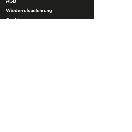
AGB
Wiederrufsbelehrung
Cookies
Hilfe
FAQ
Kontakt
Spaceswim
Über Uns
Abzeichen
Instagram
Facebook