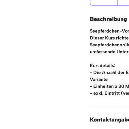
e
e
n
Beschreibung
d
Seepferdchen-Vor
e
Dieser Kurs richtet
t
Seepferdchenprüfu
umfassende Unter
Kursdetails:
- Die Anzahl der E
Variante
- Einheiten à 30 
- exkl. Eintritt (
Kontaktangab