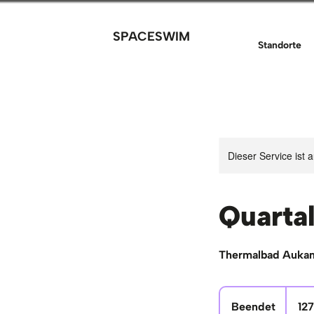
SPACESWIM
Standorte
Dieser Service ist 
Quarta
Thermalbad Aukam
127,20
Euro
Beendet
B
12