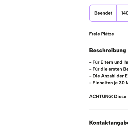
140
Euro
Beendet
B
14
e
e
n
Freie Plätze
d
e
Beschreibung
t
- Für Eltern und Ih
- Für die ersten 
- Die Anzahl der E
- Einheiten je 30
ACHTUNG: Diese K
Kontaktangab