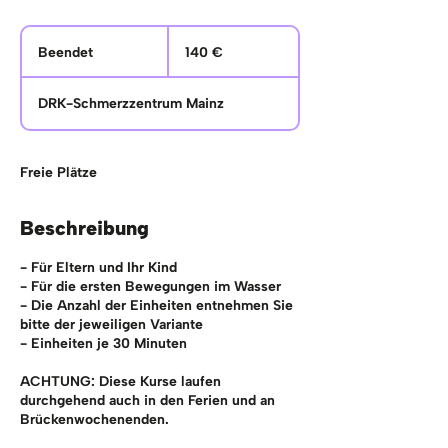
140
Euro
Beendet
B
140 €
e
e
DRK-Schmerzzentrum Mainz
n
d
e
t
Freie Plätze
Beschreibung
- Für Eltern und Ihr Kind
- Für die ersten Bewegungen im Wasser
- Die Anzahl der Einheiten entnehmen Sie
bitte der jeweiligen Variante
- Einheiten je 30 Minuten
ACHTUNG: Diese Kurse laufen
durchgehend auch in den Ferien und an
Brückenwochenenden.