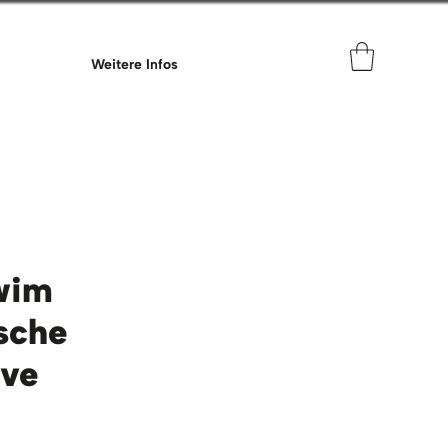
Weitere Infos
wim
asche
ave