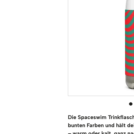
Die Spaceswim Trinkflasc
bunten Farben und hält de
– warm oder kalt, ganz n