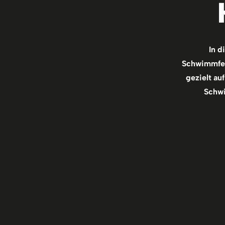
In d
Schwimmfert
gezielt au
Schwi