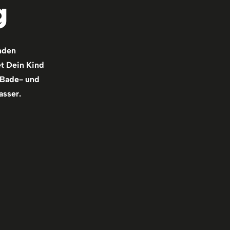
g
nden
et Dein Kind
 Bade- und
asser.