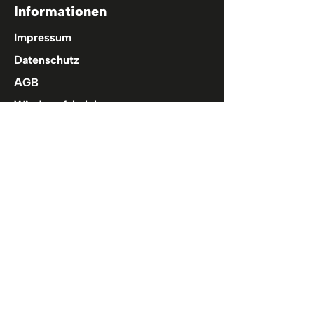
Informationen
Impressum
Datenschutz
AGB
Wiederrufsbelehrung
Cookies
Hilfe
FAQ
Kontakt
Spaceswim
Über Uns
Abzeichen