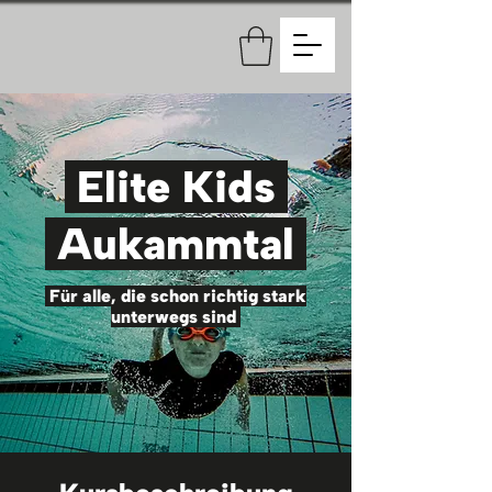
Elite Kids
Aukammtal
Für alle, die schon richtig stark
unterwegs sind