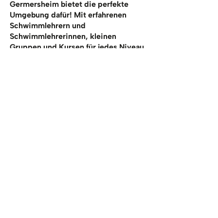
Germersheim bietet die perfekte
Umgebung dafür! Mit erfahrenen
Schwimmlehrern und
Schwimmlehrerinnen, kleinen
Gruppen und Kursen für jedes Niveau
unterstützen wir dein Kind dabei,
Selbstvertrauen im Wasser zu
gewinnen und wichtige
Schwimmtechniken zu erlernen.
Unsere Kinderschwimmkurse in
Germersheim:
Wir begleiten dein Kind individuell
und fördern es entsprechend seiner
Fähigkeiten. Hier bieten wir vor allem
Eltern-Baby-Schwimmen an. So
machen wir gemeinsam mit den
Eltern aus Anfängern sichere
Schwimmende!